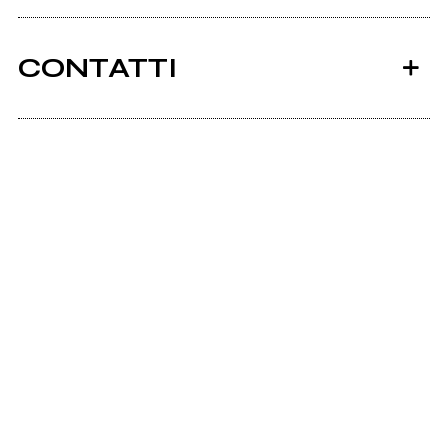
CONTATTI
Soundstudioservice.it
Ancora nessun utente amministra questa pagina,
puoi farlo tu.
Richiedi la gestione