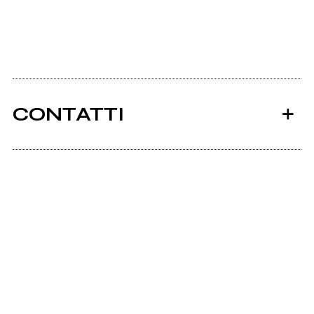
CONTATTI
Ancora nessun utente amministra questa pagina,
puoi farlo tu.
Richiedi la gestione