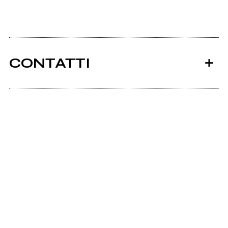
CONTATTI
Spazioper.net
Ancora nessun utente amministra questa pagina,
puoi farlo tu.
Richiedi la gestione