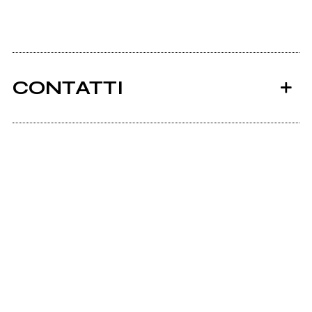
CONTATTI
Ancora nessun utente amministra questa pagina,
puoi farlo tu.
Richiedi la gestione