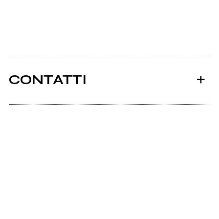
CONTATTI
Ancora nessun utente amministra questa pagina,
puoi farlo tu.
Richiedi la gestione