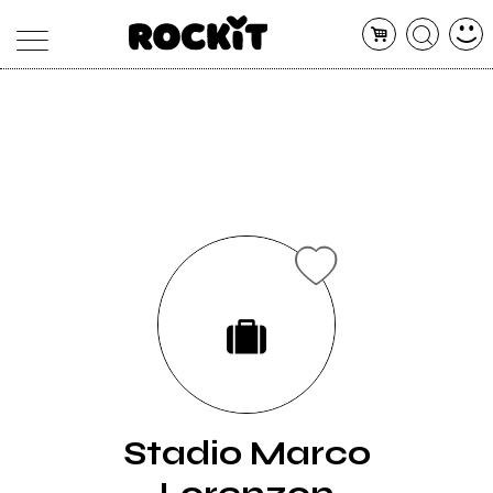
MAGAZINE
DATABASE
ARTICOLI
CONCERTI
ARTISTI
SHOP
RADIO
Stadio Marco