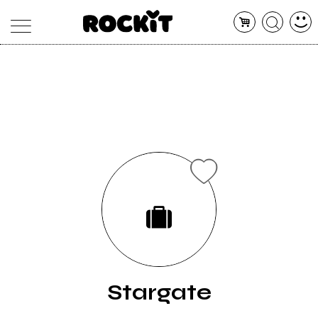
MAGAZINE
DATABASE
ARTICOLI
CONCERTI
ARTISTI
SHOP
RADIO
Stargate