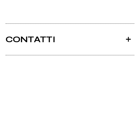
CONTATTI
Ancora nessun utente amministra questa pagina,
puoi farlo tu.
Richiedi la gestione