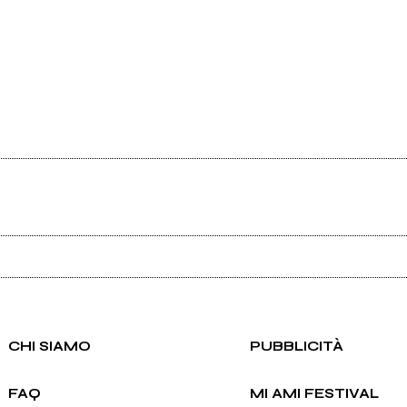
Ancora nessun utente amministra questa pagina, puoi farlo tu.
Richiedi la gestione
CHI SIAMO
PUBBLICITÀ
FAQ
MI AMI FESTIVAL