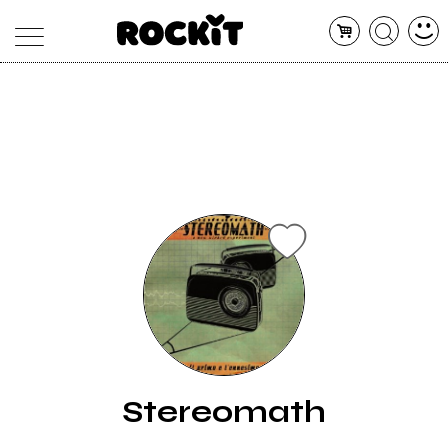
MAGAZINE
DATABASE
ARTICOLI
CONCERTI
ARTISTI
SHOP
RADIO
Stereomath