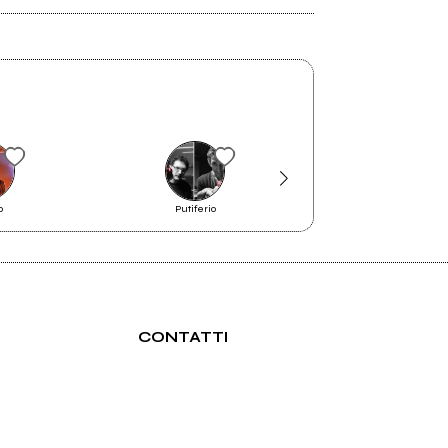
2007
Prima di dormire
o
Putiferio
Andrea Chiment
CONTATTI