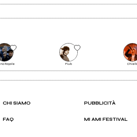
2010
Day Making
Disturbi del sonno - EP
Scrivi all'utente che amministra la pagina.
ino Royale
Fiub
Chiell
Invia messaggio
CHI SIAMO
PUBBLICITÀ
FAQ
MI AMI FESTIVAL