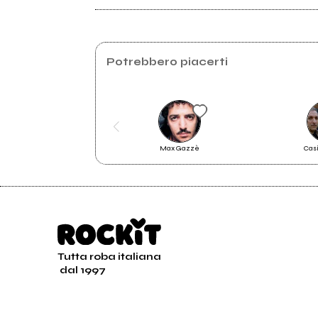
Facebook
Spotify
Potrebbero piacerti
Instagram
2014
2011
Amare non basta mai - EP
One 
Max Gazzè
Cas
Tutta roba italiana
dal 1997