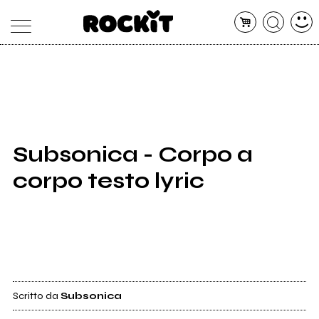
MAGAZINE
DATABASE
ARTICOLI
CONCERTI
ARTISTI
SHOP
Subsonica - Corpo a
RADIO
corpo testo lyric
Scritto da
Subsonica