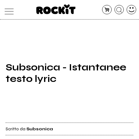
MAGAZINE
DATABASE
ARTICOLI
CONCERTI
ARTISTI
SHOP
Subsonica - Istantanee
RADIO
testo lyric
Scritto da
Subsonica