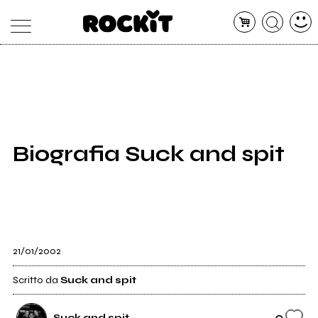
MAGAZINE
DATABASE
ARTICOLI
CONCERTI
ARTISTI
SHOP
Biografia Suck and spit
RADIO
21/01/2002
Scritto da
Suck and spit
0
Suck and spit