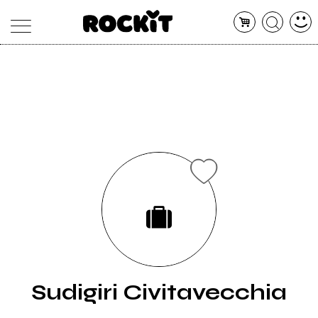
MAGAZINE
DATABASE
ARTICOLI
CONCERTI
ARTISTI
SHOP
RADIO
Sudigiri Civitavecchia