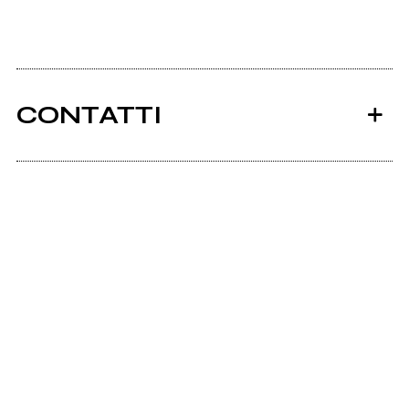
CONTATTI
Ancora nessun utente amministra questa pagina,
puoi farlo tu.
Richiedi la gestione