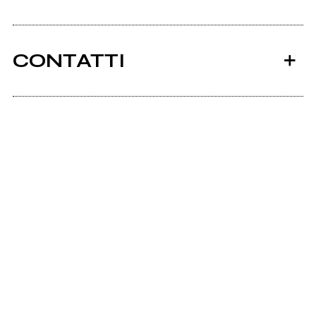
CONTATTI
2024
mantovano
Scrivi all'utente che amministra la pagina.
Tempi Interessanti
Invia messaggio
Frustaci|Occorrefiato +
OpenMic/FreeJamSession