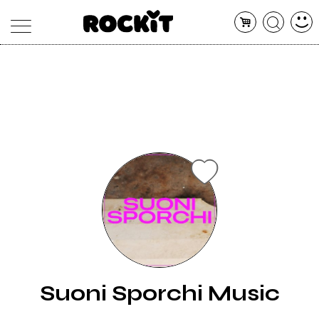
MAGAZINE
DATABASE
ARTICOLI
CONCERTI
ARTISTI
SHOP
RADIO
Suoni Sporchi Music