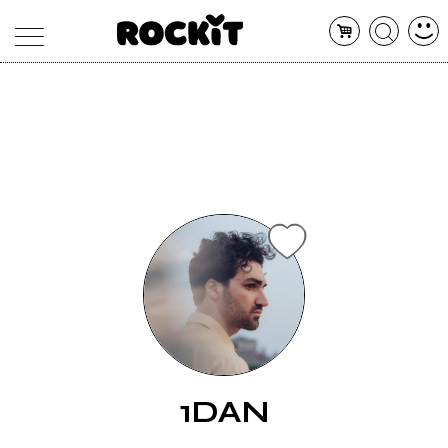
MAGAZINE
DATABASE
ARTICOLI
CONCERTI
ARTISTI
SHOP
RADIO
1DAN