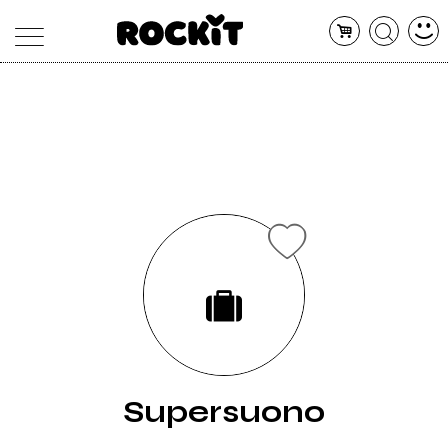
MAGAZINE
DATABASE
ARTICOLI
CONCERTI
ARTISTI
SHOP
RADIO
Supersuono