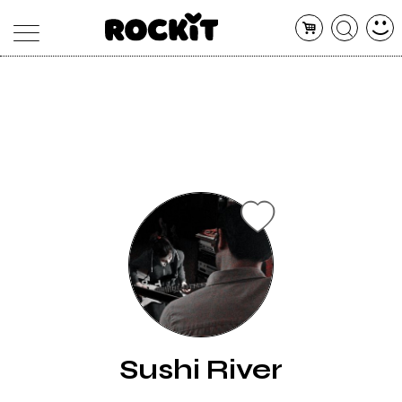
MAGAZINE
DATABASE
ARTICOLI
CONCERTI
ARTISTI
SHOP
RADIO
Sushi River