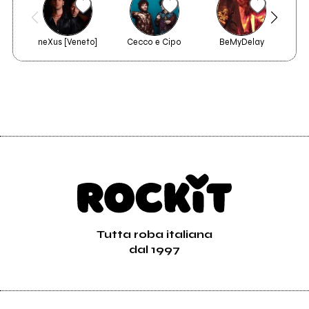
neXus [Veneto]
Cecco e Cipo
BeMyDelay
Sushi River - Capra
Tutta roba italiana
dal 1997