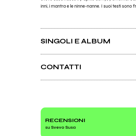
inni, i mantra e le ninne-nanne. I suoi testi sono 
SINGOLI E ALBUM
CONTATTI
Instagram
Spotify
RECENSIONI
su Svevo Susa
2021
OGNISSANTI