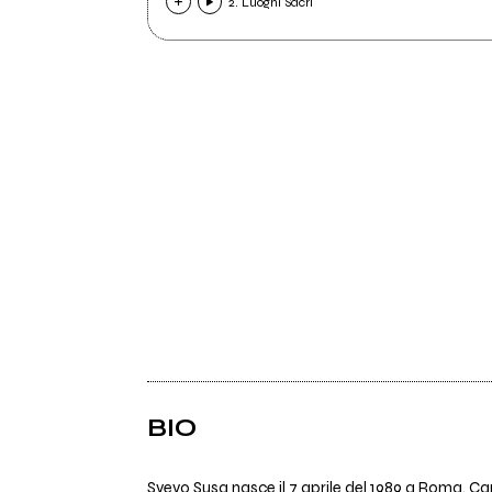
2. Luoghi Sacri
BIO
Svevo Susa nasce il 7 aprile del 1989 a Roma. Can