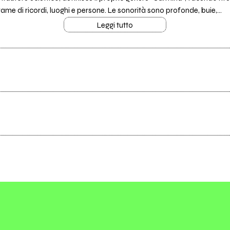
frame di ricordi, luoghi e persone. Le sonorità sono profonde, buie,...
Leggi tutto
Scrivi all'utente che amministra la pagina.