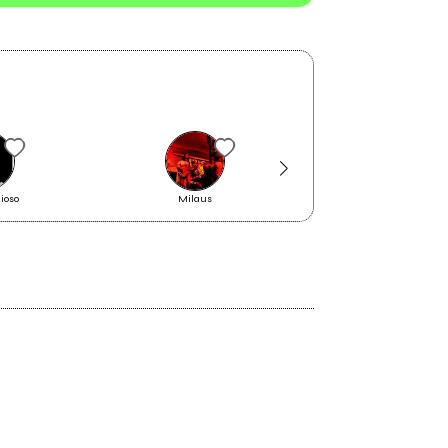
zioso
Milaus
Massimo Pericolo