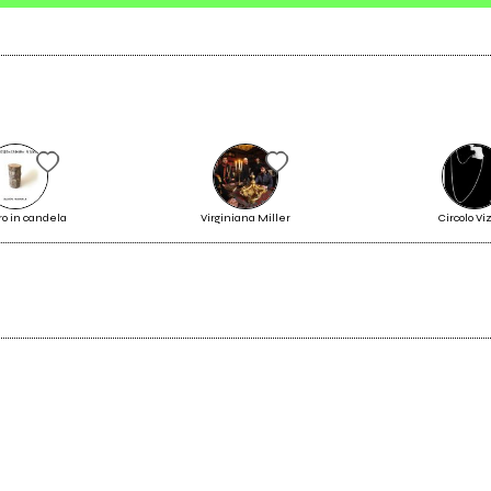
Invia messaggio
ro in candela
Virginiana Miller
Circolo Vi