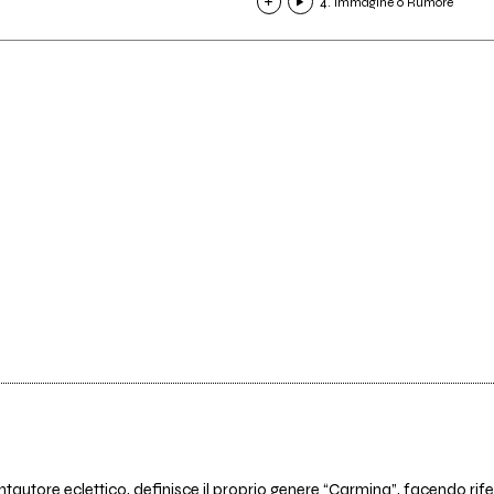
4. Immagine o Rumore
tautore eclettico, definisce il proprio genere “Carmina”, facendo rife