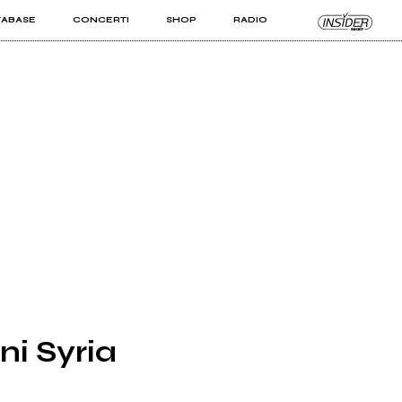
TABASE
CONCERTI
SHOP
RADIO
KIT PRO
ISTI
VIZI
ni Syria