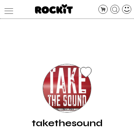
MAGAZINE
DATABASE
ARTICOLI
CONCERTI
ARTISTI
SHOP
RADIO
takethesound