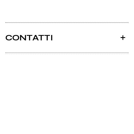
CONTATTI
Ancora nessun utente amministra questa pagina,
puoi farlo tu.
Richiedi la gestione