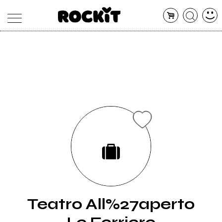
MAGAZINE
DATABASE
ARTICOLI
CONCERTI
ARTISTI
SHOP
RADIO
Teatro All%27aperto