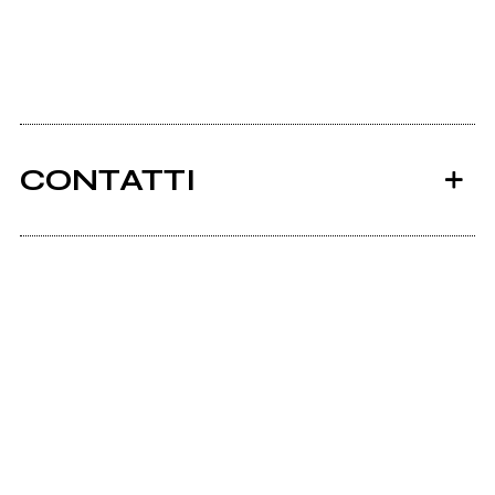
CONTATTI
Ancora nessun utente amministra questa pagina,
puoi farlo tu.
Richiedi la gestione