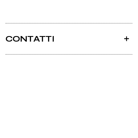
CONTATTI
Ancora nessun utente amministra questa pagina,
puoi farlo tu.
Richiedi la gestione