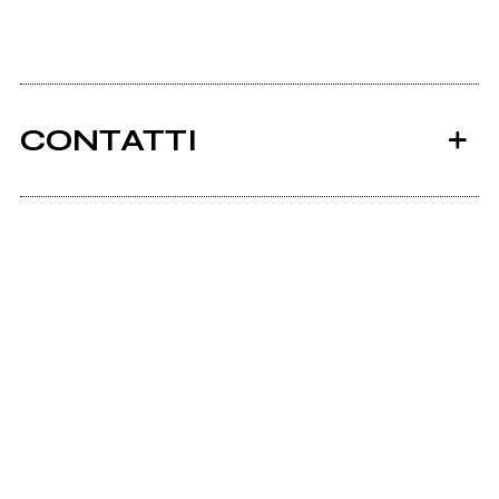
CONTATTI
Ancora nessun utente amministra questa pagina,
puoi farlo tu.
Richiedi la gestione