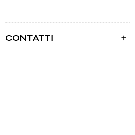
CONTATTI
Ancora nessun utente amministra questa pagina,
puoi farlo tu.
Richiedi la gestione