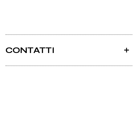
CONTATTI
Ancora nessun utente amministra questa pagina,
puoi farlo tu.
Richiedi la gestione