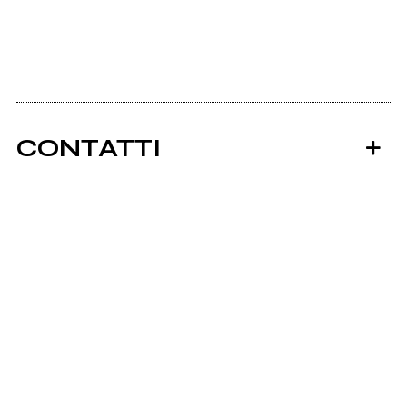
CONTATTI
Ancora nessun utente amministra questa pagina,
puoi farlo tu.
Richiedi la gestione