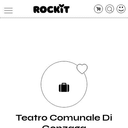
MAGAZINE
DATABASE
ARTICOLI
CONCERTI
ARTISTI
SHOP
RADIO
Teatro Comunale Di