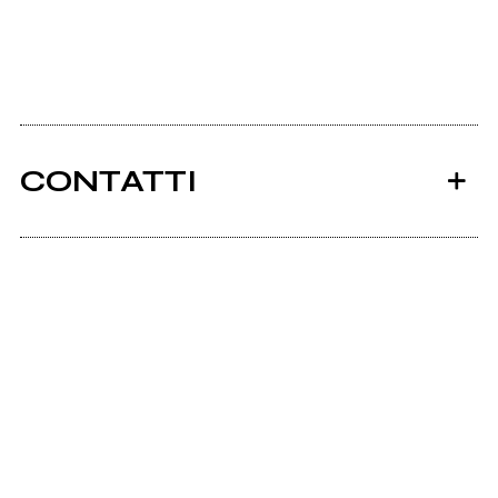
CONTATTI
Ancora nessun utente amministra questa pagina,
puoi farlo tu.
Richiedi la gestione