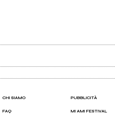
Ancora nessun utente amministra questa pagina, puoi farlo tu.
Richiedi la gestione
CHI SIAMO
PUBBLICITÀ
FAQ
MI AMI FESTIVAL