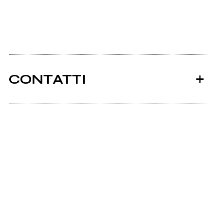
CONTATTI
Ancora nessun utente amministra questa pagina,
puoi farlo tu.
Richiedi la gestione