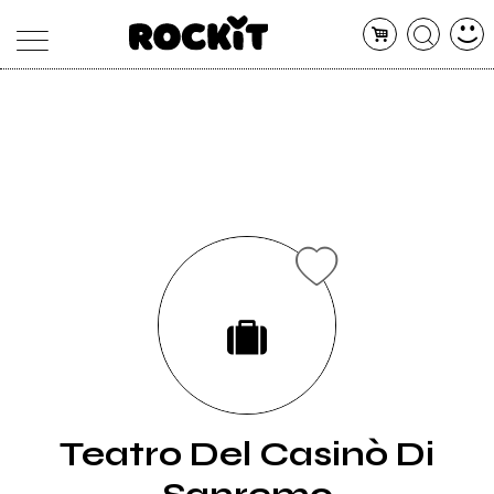
MAGAZINE
DATABASE
ARTICOLI
CONCERTI
ARTISTI
SHOP
RADIO
Teatro Del Casinò Di