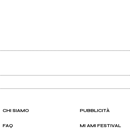
Ancora nessun utente amministra questa pagina, puoi farlo tu.
Richiedi la gestione
CHI SIAMO
PUBBLICITÀ
FAQ
MI AMI FESTIVAL