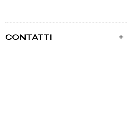
CONTATTI
Ancora nessun utente amministra questa pagina,
puoi farlo tu.
Richiedi la gestione