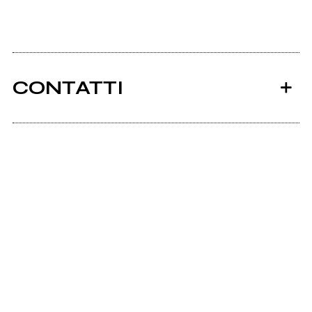
CONTATTI
Ancora nessun utente amministra questa pagina,
puoi farlo tu.
Richiedi la gestione