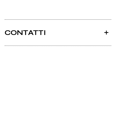
CONTATTI
Ancora nessun utente amministra questa pagina,
puoi farlo tu.
Richiedi la gestione