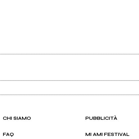
Ancora nessun utente amministra questa pagina, puoi farlo tu.
Richiedi la gestione
CHI SIAMO
PUBBLICITÀ
FAQ
MI AMI FESTIVAL