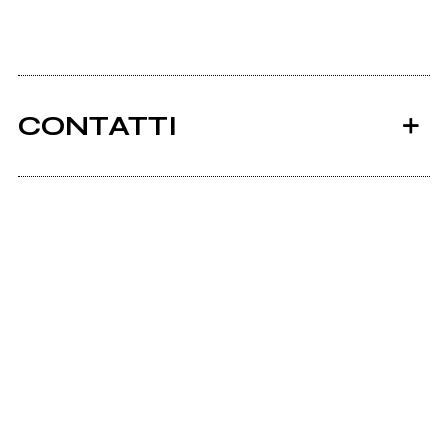
CONTATTI
Ancora nessun utente amministra questa pagina,
puoi farlo tu.
Richiedi la gestione