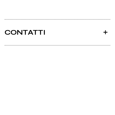
CONTATTI
Ancora nessun utente amministra questa pagina,
puoi farlo tu.
Richiedi la gestione