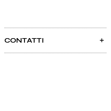
CONTATTI
Ancora nessun utente amministra questa pagina,
puoi farlo tu.
Richiedi la gestione