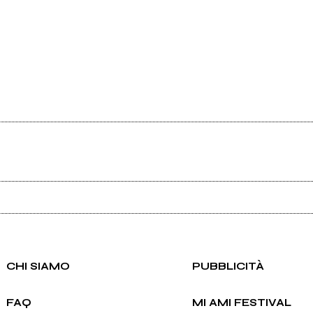
Ancora nessun utente amministra questa pagina, puoi farlo tu.
Richiedi la gestione
CHI SIAMO
PUBBLICITÀ
FAQ
MI AMI FESTIVAL