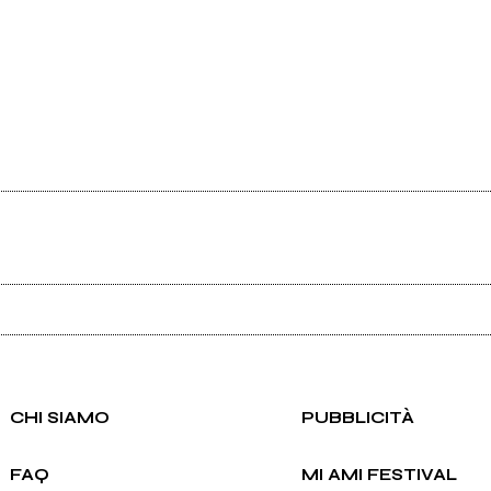
Ancora nessun utente amministra questa pagina, puoi farlo tu.
Richiedi la gestione
CHI SIAMO
PUBBLICITÀ
FAQ
MI AMI FESTIVAL