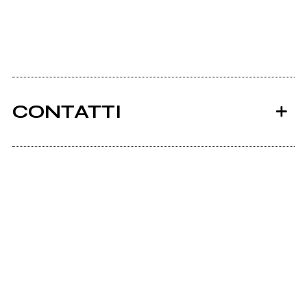
CONTATTI
Ancora nessun utente amministra questa pagina,
puoi farlo tu.
Richiedi la gestione