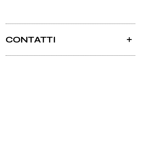
CONTATTI
Ancora nessun utente amministra questa pagina,
puoi farlo tu.
Richiedi la gestione