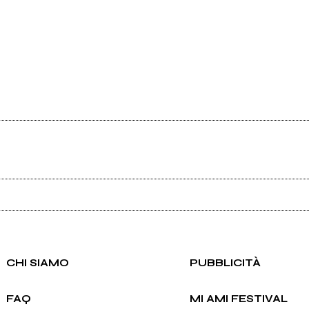
Ancora nessun utente amministra questa pagina, puoi farlo tu.
Richiedi la gestione
CHI SIAMO
PUBBLICITÀ
FAQ
MI AMI FESTIVAL