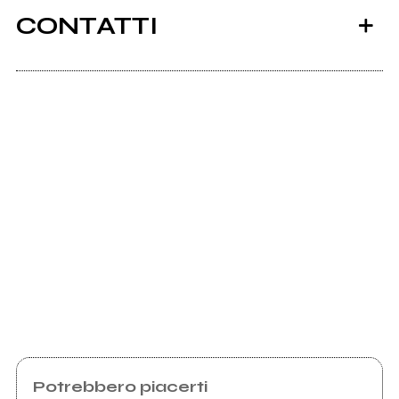
CONTATTI
Almamusic.info
mio album
Scrivi all'utente che amministra la pagina.
Invia messaggio
Potrebbero piacerti