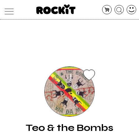
MAGAZINE
DATABASE
ARTICOLI
CONCERTI
ARTISTI
SHOP
RADIO
Teo & the Bombs