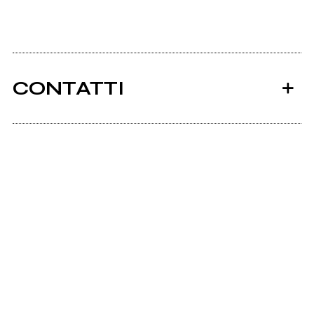
CONTATTI
Ancora nessun utente amministra questa pagina,
puoi farlo tu.
Richiedi la gestione