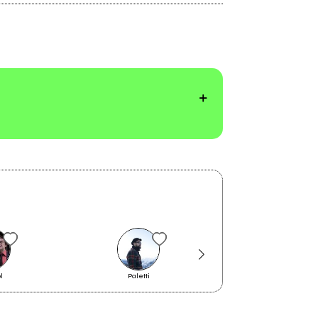
l
Paletti
strueia