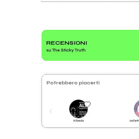
Linktr.ee
2023
MondoSfondo
RECENSIONI
su The Sticky Truth
La band
Potrebbero piacerti
Albedo
collet
2023