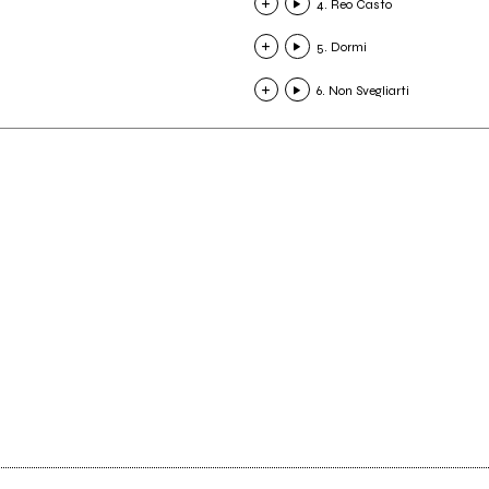
4. Reo Casto
5. Dormi
6. Non Svegliarti