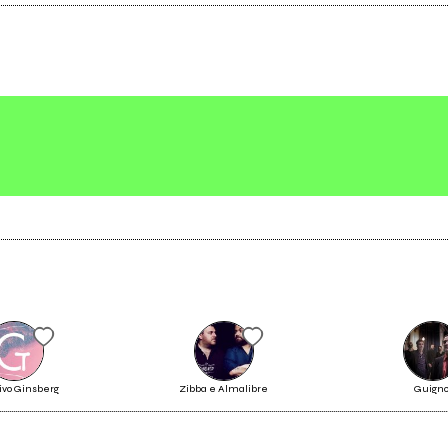
Scrivi all'utente che amministra la pagina.
Invia messaggio
tivo Ginsberg
Zibba e Almalibre
Guigno