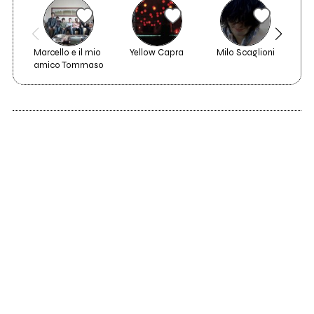
Marcello e il mio 
Yellow Capra
Milo Scaglioni
amico Tommaso
2013
Superturbodance