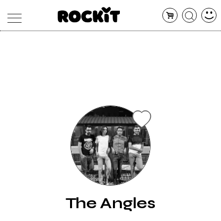
MAGAZINE
DATABASE
ARTICOLI
CONCERTI
ARTISTI
SHOP
RADIO
The Angles