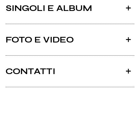
SINGOLI E ALBUM
FOTO E VIDEO
CONTATTI
2014
Facebook
Superturbodance
Soundcloud.com
The Angles
Youtube