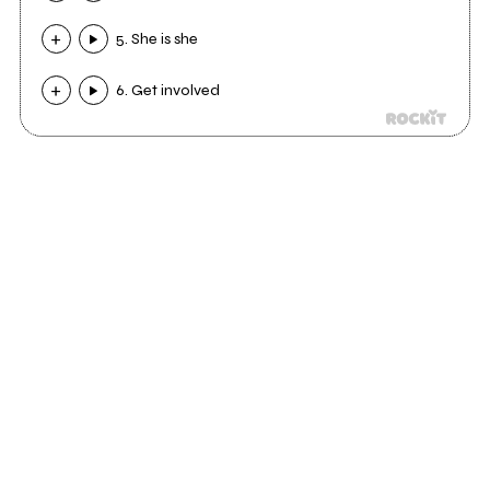
5. She is she
6. Get involved