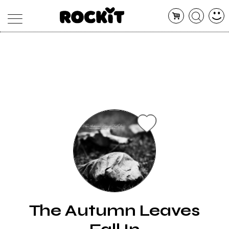
MAGAZINE
DATABASE
ARTICOLI
CONCERTI
ARTISTI
SHOP
RADIO
The Autumn Leaves