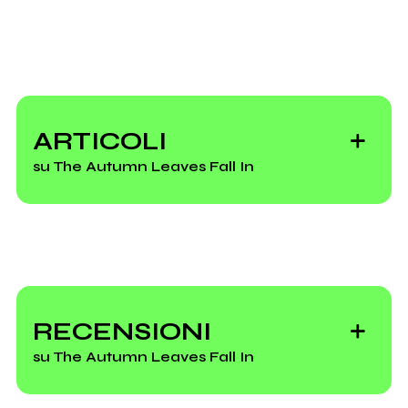
2012
2011
Instagram
Live 2011
The Autumn Leaves Fall
In [EP]
Scrivi all'utente che amministra la pagina.
Mio album
The Different
ARTICOLI
Visions Of Things
su The Autumn Leaves Fall In
Invia messaggio
Vedi tutti
Smista CD, la
musica bella e
RECENSIONI
brutta di questa
su The Autumn Leaves Fall In
settimana