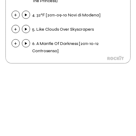
The Princess)
4. 32°F [2011​-​09​-​10 Novi di Modena]
5. Like Clouds Over Skyscrapers
6. A Mantle Of Darkness [2011​-​10​-​12
Controsenso]