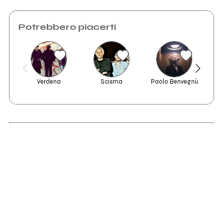
Potrebbero piacerti
Verdena
Scisma
Paolo Benvegnù
Mas
2012
The Different Visions
Of Things