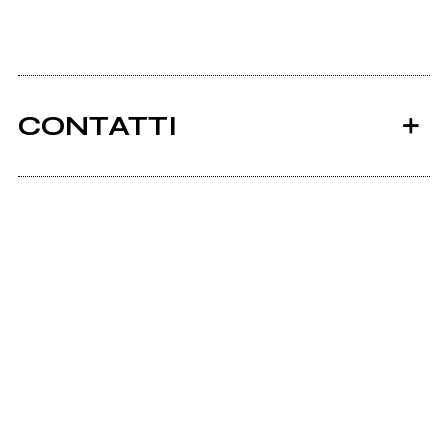
CONTATTI
Ancora nessun utente amministra questa pagina,
puoi farlo tu.
Richiedi la gestione